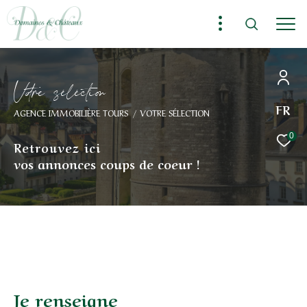
V
o
r
e
s
é
l
é
c
t
i
o
FR
AGENCE IMMOBILIÈRE TOURS
VOTRE SÉLECTION
0
Retrouvez ici
vos annonces coups de coeur !
Je renseigne