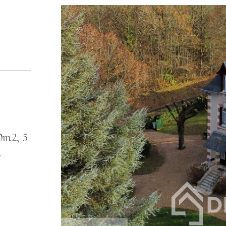
0m2, 5
a