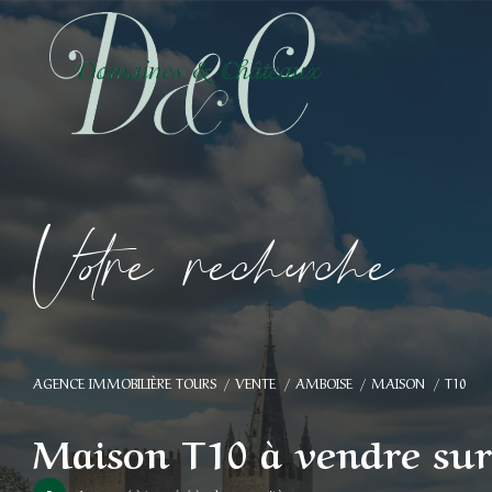
V
o
r
e
r
e
c
e
c
e
AGENCE IMMOBILIÈRE TOURS
VENTE
AMBOISE
MAISON
T10
Maison T10 à vendre su