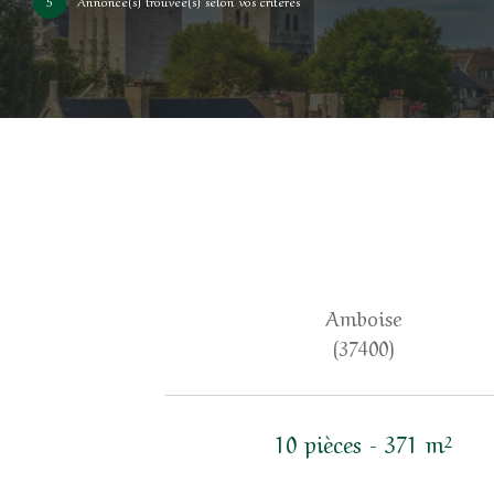
5
Annonce(s) trouvée(s) selon vos critères
Amboise
(37400)
10 pièces - 371 m²