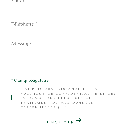
*
Téléphone
*
Message
*
* Champ obligatoire
J'AI PRIS CONNAISSANCE DE LA
POLITIQUE DE CONFIDENTIALITÉ ET DES
INFORMATIONS RELATIVES AU
TRAITEMENT DE MES DONNÉES
PERSONNELLES (*)*
ENVOYER