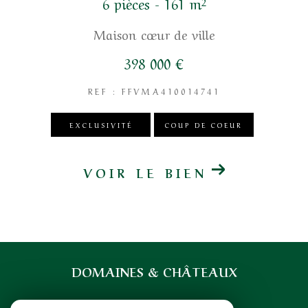
6 pièces - 161 m²
Maison cœur de ville
398 000 €
REF : FFVMA410014741
EXCLUSIVITÉ
COUP DE COEUR
VOIR LE BIEN
DOMAINES & CHÂTEAUX
07 71 85 35 92