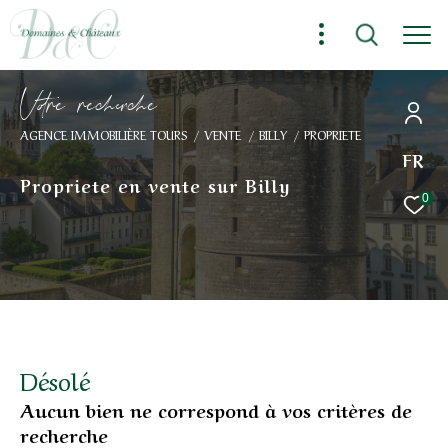
V
o
r
e
r
e
c
e
c
e
AGENCE IMMOBILIÈRE TOURS
VENTE
BILLY
PROPRIETE
FR
Propriete en vente sur Billy
0
Désolé
Aucun bien ne correspond à vos critères de
recherche