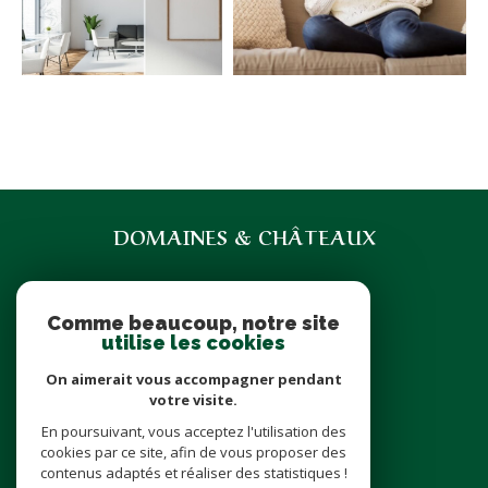
DOMAINES & CHÂTEAUX
07 71 85 35 92
domainesetchateaux@icloud.com
Comme beaucoup, notre site
6 place Cathédrale
utilise les cookies
37000
Tours
On aimerait vous accompagner pendant
votre visite.
En poursuivant, vous acceptez l'utilisation des
nous suivre sur
cookies par ce site, afin de vous proposer des
contenus adaptés et réaliser des statistiques !