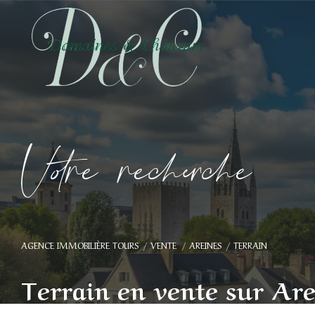
V
o
r
e
r
e
c
e
c
e
AGENCE IMMOBILIÈRE TOURS
VENTE
AREINES
TERRAIN
Terrain en vente sur Are