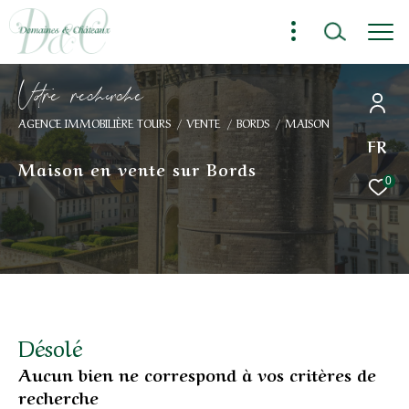
V
o
r
e
r
e
c
e
c
e
AGENCE IMMOBILIÈRE TOURS
VENTE
BORDS
MAISON
FR
Maison en vente sur Bords
0
Désolé
Aucun bien ne correspond à vos critères de
recherche