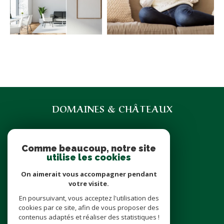
DOMAINES & CHÂTEAUX
07 71 85 35 92
domainesetchateaux@icloud.com
Comme beaucoup, notre site
6 place Cathédrale
utilise les cookies
37000
Tours
On aimerait vous accompagner pendant
votre visite.
En poursuivant, vous acceptez l'utilisation des
nous suivre sur
cookies par ce site, afin de vous proposer des
contenus adaptés et réaliser des statistiques !