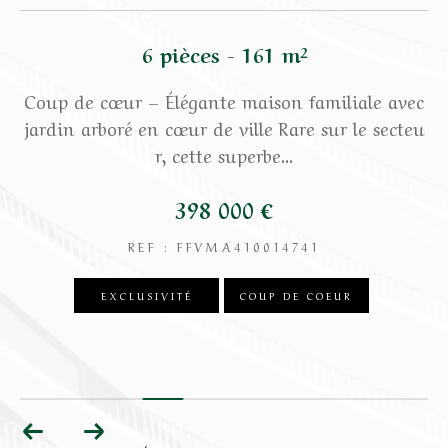
6 pièces - 161 m²
de
Coup de cœur – Élégante maison familiale avec
Ce
 A
jardin arboré en cœur de ville Rare sur le secteu
éd
r, cette superbe...
398 000 €
REF : FFVMA410014741
EXCLUSIVITÉ
COUP DE COEUR