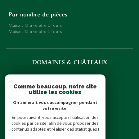
Par nombre de pièces
Maison T3 à vendre à Tours
Maison T5 à vendre à Tours
DOMAINES & CHÂTEAUX
07 71 85 35 92
domainesetchateaux@icloud.com
Comme beaucoup, notre site
6 place Cathédrale
utilise les cookies
37000
Tours
On aimerait vous accompagner pendant
votre visite.
En poursuivant, vous acceptez l'utilisation des
nous suivre sur
cookies par ce site, afin de vous proposer des
contenus adaptés et réaliser des statistiques !