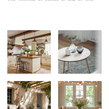
particulier, une demeure de caractère, un
domaine de chasse
, une longère, un moulin ou
un autre bien immobilier prestigieux à vendre sur
Tours
et ses environs ?
Parcourez nos
annonces immobilières de
châteaux
,
propriétés
,
domaines, hôtels
et tous
nos autres biens luxueux à vendre sur le secteur de
Tours et dans l'
Indre-et-Loire
. Nos conseillers
vous accompagnent dans toutes vos recherches
immobilières dans le secteur de Tours
,
confiez-nous votre projet d'achat. Pour votre projet
de vente, achat ou toutes demandes
d'informations, n'hésitez pas à nous appeler, la
richesse de notre portefeuille, notre longue
expérience et notre connaissance de la région nous