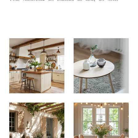
particulier, une demeure de caractère, un
domaine de chasse
, une longère, un moulin ou
un autre bien immobilier prestigieux à vendre sur
Tours
et ses environs ?
Parcourez nos
annonces immobilières de
châteaux
,
propriétés
,
domaines, hôtels
et tous
nos autres biens luxueux à vendre sur le secteur de
Tours et dans l'
Indre-et-Loire
. Nos conseillers
vous accompagnent dans toutes vos recherches
immobilières dans le secteur de Tours
,
confiez-nous votre projet d'achat. Pour votre projet
de vente, achat ou toutes demandes
d'informations, n'hésitez pas à nous appeler, la
richesse de notre portefeuille, notre longue
expérience et notre connaissance de la région nous