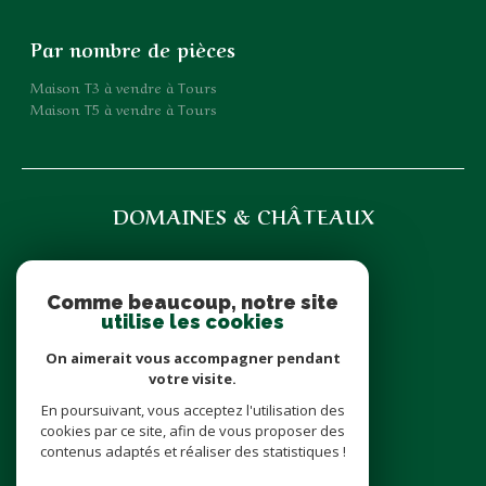
Par nombre de pièces
Maison T3 à vendre à Tours
Maison T5 à vendre à Tours
DOMAINES & CHÂTEAUX
07 71 85 35 92
domainesetchateaux@icloud.com
Comme beaucoup, notre site
6 place Cathédrale
utilise les cookies
37000
Tours
On aimerait vous accompagner pendant
votre visite.
En poursuivant, vous acceptez l'utilisation des
nous suivre sur
cookies par ce site, afin de vous proposer des
contenus adaptés et réaliser des statistiques !