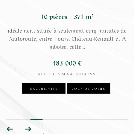
10 pièces - 371 m²
déalement située à seulement cinq minutes de
Coup d
’autoroute, entre Tours, Château-Renault et A
jardin 
mboise, cette...
483 000 €
REF : FFVMA410014755
EXCLUSIVITÉ
COUP DE COEUR